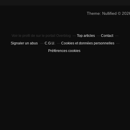
Theme: Nullified © 20
Voir le profil de
sur le portail Overblog
Top articles
Contact
Signaler un abus
C.G.U.
Cookies et données personnelles
Préférences cookies