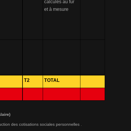
calculés au fur
et à mesure
T2
TOTAL
laire)
tion des cotisations sociales personnelles .