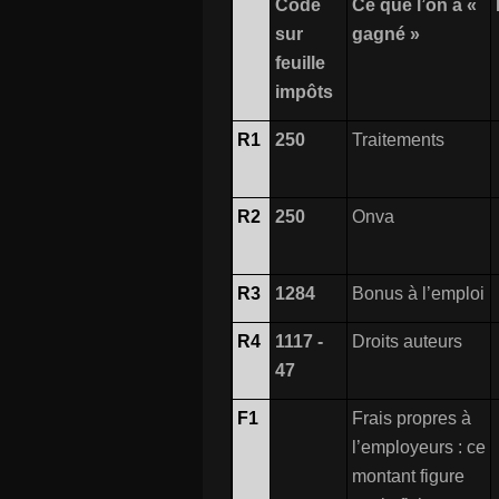
Code
Ce que l’on a «
sur
gagné »
feuille
impôts
R1
250
Traitements
R2
250
Onva
R3
1284
Bonus à l’emploi
R4
1117 -
Droits auteurs
47
F1
Frais propres à
l’employeurs : ce
montant figure