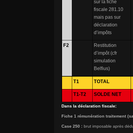
sur la fiche
fiscale 281.10
mais pas sur
déclaration
d’impôts
F2
Restitution
d’impôt (cfr
simulation
Belfius)
T1
TOTAL
T1-T2
SOLDE NET
Dans la déclaration fiscale:
Fiche 1 rémunération traitement (sa
Case 250 :
brut imposable après déduc