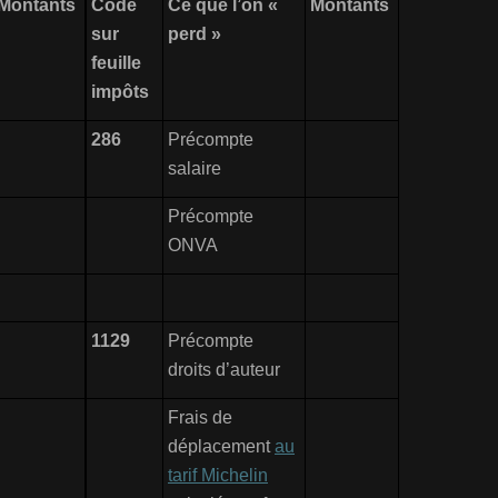
Montants
Code
Ce que l’on «
Montants
sur
perd »
feuille
impôts
286
Précompte
salaire
Précompte
ONVA
1129
Précompte
droits d’auteur
Frais de
déplacement
au
tarif Michelin